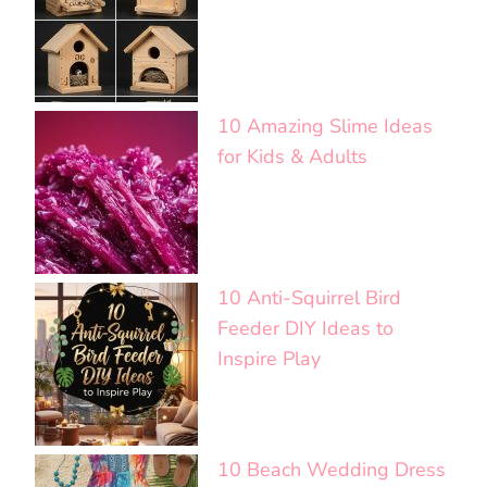
10 Amazing Slime Ideas
for Kids & Adults
10 Anti-Squirrel Bird
Feeder DIY Ideas to
Inspire Play
10 Beach Wedding Dress