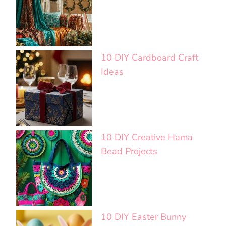
10 DIY Cardboard Craft
Ideas
10 DIY Creative Hama
Bead Projects
10 DIY Easter Bunny