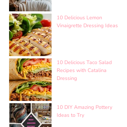
10 Delicious Lemon
Vinaigrette Dressing Ideas
10 Delicious Taco Salad
Recipes with Catalina
Dressing
10 DIY Amazing Pottery
Ideas to Try