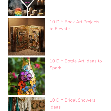
10 DIY Book Art Projects
to Elevate
10 DIY Bottle Art Ideas to
Spark
10 DIY Bridal Showers
Ideas