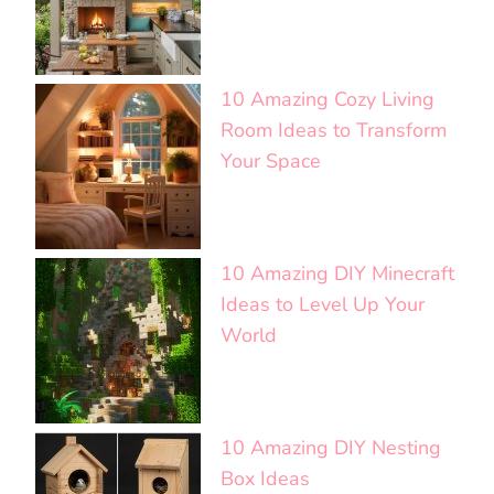
10 Amazing Cozy Living
Room Ideas to Transform
Your Space
10 Amazing DIY Minecraft
Ideas to Level Up Your
World
10 Amazing DIY Nesting
Box Ideas